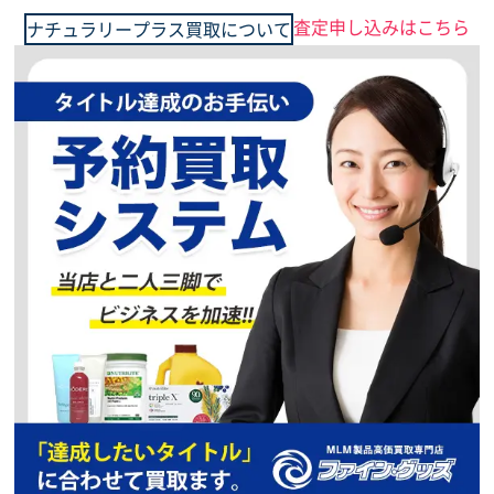
ただいま、買取強化
キャンペーン中
査定申し込みはこちら
ナチュラリープラス買取について
予約買取、複数点で
更に買取価格UP
急募中
買取価格
ナチュラリープラス
ルーテ ヘアマスク トリートメント
ただいま、買取強化
キャンペーン中
予約買取、複数点で
更に買取価格UP
優遇査定中
買取価格
ナチュラリープラス
スーパー・ユーグレナ パラミロンARX
ただいま、買取強化
キャンペーン中
予約買取、複数点で
更に買取価格UP
5,000
円
買取価格
ナチュラリープラス
ピュリフィカBB
ただいま、買取強化
キャンペーン中
予約買取、複数点で
更に買取価格UP