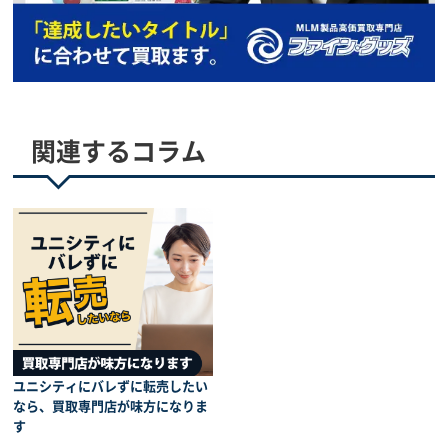
ユニシティ
LC ベース
ただいま、買取強化
キャンペーン中
予約買取、複数点で
更に買取価格UP
3,000
円
買取価格
関連するコラム
ユニシティにバレずに転売したい
なら、買取専門店が味方になりま
す