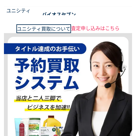
ユニシティ
バイオスセブン
ただいま、買取強化
キャンペーン中
査定申し込みはこちら
ユニシティ買取について
予約買取、複数点で
更に買取価格UP
5,500
円
買取価格
ユニシティ
アロエ ベラ
ただいま、買取強化
キャンペーン中
予約買取、複数点で
更に買取価格UP
1,000
円
買取価格
ユニシティ
スーパーグリーン
ただいま、買取強化
キャンペーン中
予約買取、複数点で
更に買取価格UP
1,000
円
買取価格