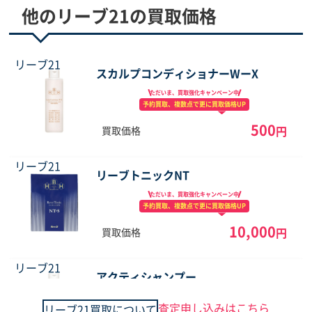
他のリーブ21の買取価格
リーブ21
スカルプコンディショナーWーX
ただいま、買取強化
キャンペーン中
予約買取、複数点で
更に買取価格UP
500
円
買取価格
リーブ21
リーブトニックNT
ただいま、買取強化
キャンペーン中
予約買取、複数点で
更に買取価格UP
10,000
円
買取価格
リーブ21
アクティシャンプー
ただいま、買取強化
キャンペーン中
査定申し込みはこちら
リーブ21買取について
予約買取、複数点で
更に買取価格UP