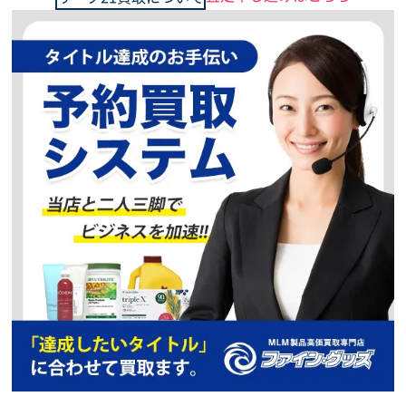
500
円
買取価格
リーブ21
マリシルクリーム
ただいま、買取強化
キャンペーン中
予約買取、複数点で
更に買取価格UP
400
円
買取価格
リーブ21
スカルプコンディショナーB－X
ただいま、買取強化
キャンペーン中
予約買取、複数点で
更に買取価格UP
500
円
買取価格