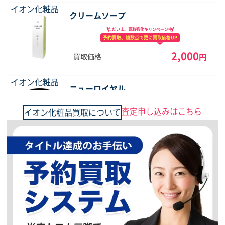
イオン化粧品
クリームソープ
ただいま、買取強化
キャンペーン中
予約買取、複数点で
更に買取価格UP
2,000
円
買取価格
イオン化粧品
ニューロイヤル
ただいま、買取強化
キャンペーン中
査定申し込みはこちら
イオン化粧品買取について
予約買取、複数点で
更に買取価格UP
4,000
円
買取価格
イオン化粧品
Softローション
ただいま、買取強化
キャンペーン中
予約買取、複数点で
更に買取価格UP
2,000
円
買取価格
イオン化粧品