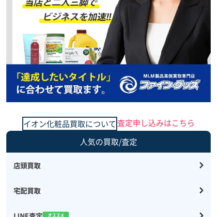
ハイローション
ただいま、買取強化
キャンペーン中
予約買取、複数点で
更に買取価格UP
1,800
円
買取価格
イオン化粧品
ピアレス スプリーム
ただいま、買取強化
キャンペーン中
予約買取、複数点で
更に買取価格UP
4,800
円
買取価格
査定申し込みはこちら
イオン化粧品買取について
人気の買取/査定
店頭買取
宅配買取
LINE査定