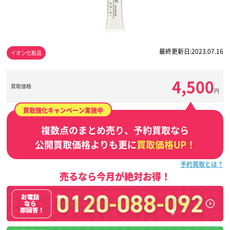
最終更新日:2023.07.16
イオン化粧品
4,500
買取価格
円
買取強化キャンペーン実施中
複数点のまとめ売り、予約買取なら
公開買取価格よりも更に
買取価格UP！
予約買取とは？
売るなら今月が絶対お得！