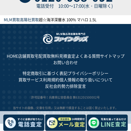
電話受付 10:00～17:00(水・日曜除く)
MLM買取
高陽社買取
超☆海洋深層水 100% マハロ 1.5L
HOME
店舗買取
宅配買取
無料見積査定
よくある質問
サイトマップ
お問い合わせ
特定商取引に基づく表記
プライバシーポリシー
買取サービス利用規約
個人情報の取り扱いについて
反社会的勢力排除宣言
許可証番号：兵庫県公安委員会 第631201500002号
当サイトの画像、文章を引用、又は無断で摸造することは固く禁止いたします。
無断利用が発覚した場合、著作権法に基づき法的処置を執行いたします。
© 2023 FINE GOODS.