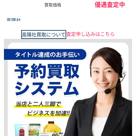
優遇査定中
買取価格
高陽社
パインハイセンス
ただいま、買取強化
キャンペーン中
査定申し込みはこちら
高陽社買取について
予約買取、複数点で
更に買取価格UP
1,200
円
買取価格
高陽社
モロッコの涙・クレンジングEX
ただいま、買取強化
キャンペーン中
予約買取、複数点で
更に買取価格UP
優遇査定中
買取価格
高陽社
リメインヤング
ただいま、買取強化
キャンペーン中
予約買取、複数点で
更に買取価格UP
優遇査定中
買取価格