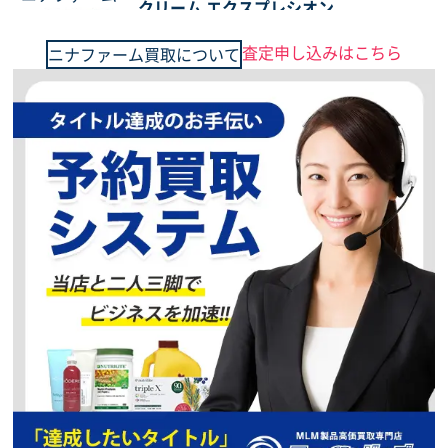
クリーム エクスプレシオン
ただいま、買取強化
キャンペーン中
査定申し込みはこちら
ニナファーム買取について
予約買取、複数点で
更に買取価格UP
7,000
円
買取価格
ニナファーム
サンテアージュ OX-288
ただいま、買取強化
キャンペーン中
予約買取、複数点で
更に買取価格UP
5,000
円
買取価格
ニナファーム
サンテアージュ ボアソン
ただいま、買取強化
キャンペーン中
予約買取、複数点で
更に買取価格UP
4,000
円
買取価格