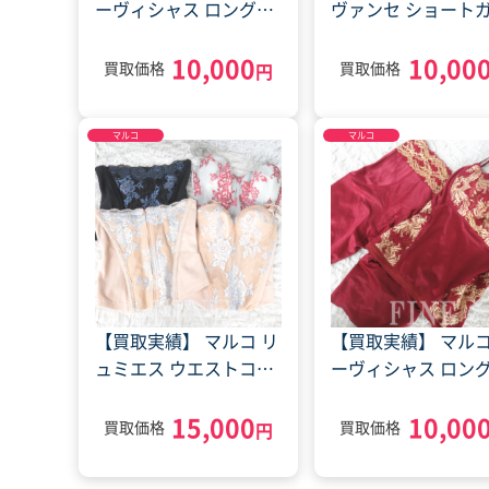
ーヴィシャス ロングブ
ヴァンセ ショート
ラジャー ショートガー
ドル ロングガードル
10,000
10,00
ドル(2023年12月26日)
ディシェイパー(202
買取価格
買取価格
円
1月30日)
マルコ
マルコ
【買取実績】 マルコ リ
【買取実績】 マルコ
ュミエス ウエストコン
ーヴィシャス ロン
トロール ロングブラジ
ラジャー ロングガ
15,000
10,00
ャー(2023年10月10日)
ル(2024年3月28日)
買取価格
買取価格
円