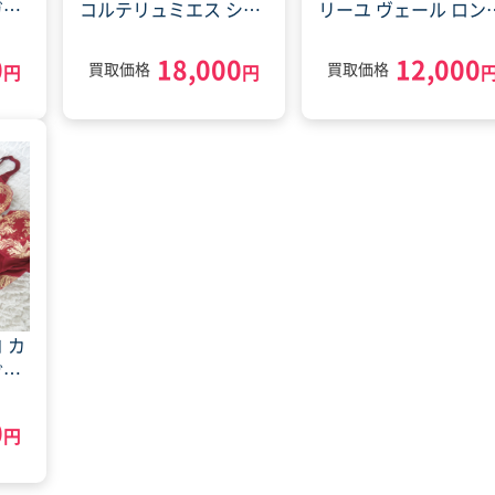
ガー
コルテリュミエス ショ
リーユ ヴェール ロン
 ボ
ートガードル カーヴシ
ブラジャー(2023年11
0
18,000
12,000
4年
ャス ブラジャー(2023
6日)
買取価格
買取価格
円
円
年10月19日)
 カ
グブ
ード
0
円