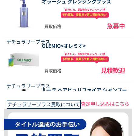
オラージュ クレンジングプラス
ただいま、買取強化
キャンペーン中
予約買取、複数点で
更に買取価格UP
急募中
買取価格
ナチュラリープラス
OLEMIO<オレミオ>
ただいま、買取強化
キャンペーン中
予約買取、複数点で
更に買取価格UP
見積歓迎
買取価格
ナチュラリープラス
ルーテ ヘアピュリファイア シャンプー
ただいま、買取強化
キャンペーン中
査定申し込みはこちら
ナチュラリープラス買取について
予約買取、複数点で
更に買取価格UP
優遇査定中
買取価格
ナチュラリープラス
オラージュ リッチフォーミュラ