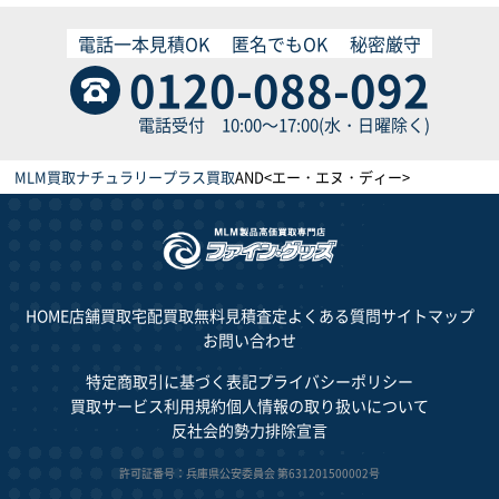
電話一本見積OK
匿名でもOK
秘密厳守
0120-088-092
電話受付 10:00～17:00(水・日曜除く)
MLM買取
ナチュラリープラス買取
AND<エー・エヌ・ディー>
HOME
店舗買取
宅配買取
無料見積査定
よくある質問
サイトマップ
お問い合わせ
特定商取引に基づく表記
プライバシーポリシー
買取サービス利用規約
個人情報の取り扱いについて
反社会的勢力排除宣言
許可証番号：兵庫県公安委員会 第631201500002号