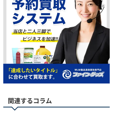
ただいま、買取強化
キャンペーン中
予約買取、複数点で
更に買取価格UP
優遇査定中
買取価格
ナチュラリープラス
ピュリフィカBB
ただいま、買取強化
キャンペーン中
予約買取、複数点で
更に買取価格UP
急募中
買取価格
ナチュラリープラス
スーパー・ユーグレナ パラミロンARX
ただいま、買取強化
キャンペーン中
予約買取、複数点で
更に買取価格UP
5,000
円
買取価格
関連するコラム