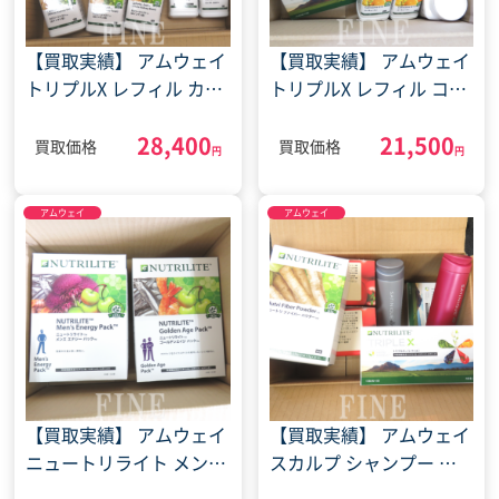
【買取実績】 アムウェイ
【買取実績】 アムウェイ
トリプルX レフィル カロ
トリプルX レフィル コー
リージャスト ミックスカ
キューテン ブレイン＆ハ
28,400
21,500
ロチン サプリ(2023年12
ート サプリ(2023年3月
買取価格
買取価格
円
円
月28日)
13日)
アムウェイ
アムウェイ
【買取実績】 アムウェイ
【買取実績】 アムウェイ
ニュートリライト メンズ
スカルプ シャンプー ト
エナジー パック ゴール
リプルX レフィル サプリ