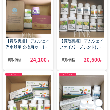
【買取実績】 アムウェイ
【買取実績】 アムウェイ
浄水器用 交換用カートリ
ファイバーブレンド(チュ
ッジ プロテイン 2ゴー サ
アブル) ブレイン＆ハー
24,100
20,600
プリ(2022年6月3日)
ト サプリ(2023年3月24
買取価格
買取価格
円
円
日)
アムウェイ
アムウェイ