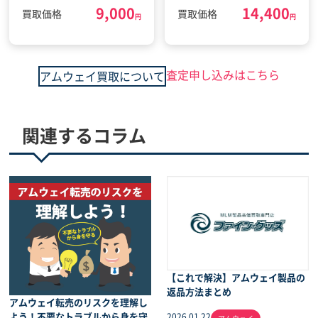
9,000
14,400
デンエイジ パック(2022
(2024年4月8日)
買取価格
買取価格
円
円
年6月17日)
査定申し込みはこちら
アムウェイ買取について
関連するコラム
【これで解決】アムウェイ製品の
返品方法まとめ
アムウェイ転売のリスクを理解し
よう！不要なトラブルから身を守
2026.01.22