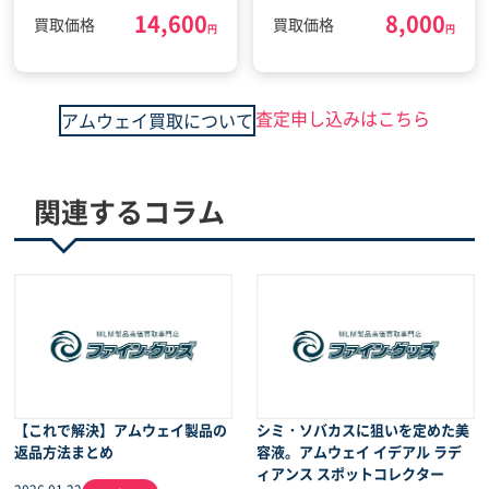
14,600
8,000
ー(2022年4月5日)
ローション コスメ(2023
買取価格
買取価格
円
円
年3月20日)
査定申し込みはこちら
アムウェイ買取について
関連するコラム
【これで解決】アムウェイ製品の
シミ・ソバカスに狙いを定めた美
返品方法まとめ
容液。アムウェイ イデアル ラデ
ィアンス スポットコレクター