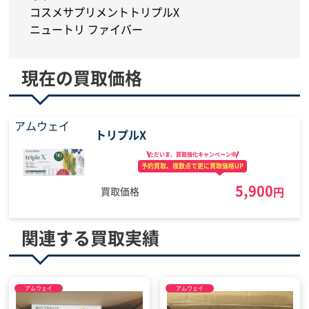
コスメ
サプリメント
トリプルX
ニュートリ ファイバー
現在の買取価格
アムウェイ
トリプルX
ただいま、買取強化
キャンペーン中
予約買取、複数点で
更に買取価格UP
5,900
円
買取価格
関連する買取実績
アムウェイ
アムウェイ