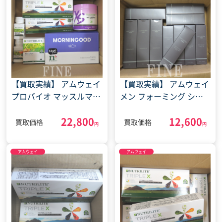
【買取実績】 アムウェイ
【買取実績】 アムウェイ
プロバイオ マッスルマル
メン フォーミング シェ
チプライヤー ワイルドベ
ーブ ジェル ジェントル
22,800
12,600
リー サプリ(2023年2月9
フェイス ウォッシュ
買取価格
買取価格
円
円
日)
(2023年9月25日)
アムウェイ
アムウェイ