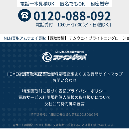
電話一本見積OK
匿名でもOK
秘密厳守
0120-088-092
電話受付 10:00～17:00(水・日曜除く)
MLM買取
アムウェイ買取
【買取実績】 アムウェイ ブライトニングローション 
HOME
店舗買取
宅配買取
無料見積査定
よくある質問
サイトマップ
お問い合わせ
特定商取引に基づく表記
プライバシーポリシー
買取サービス利用規約
個人情報の取り扱いについて
反社会的勢力排除宣言
許可証番号：兵庫県公安委員会 第631201500002号
当サイトの画像、文章を引用、又は無断で摸造することは固く禁止いたします。