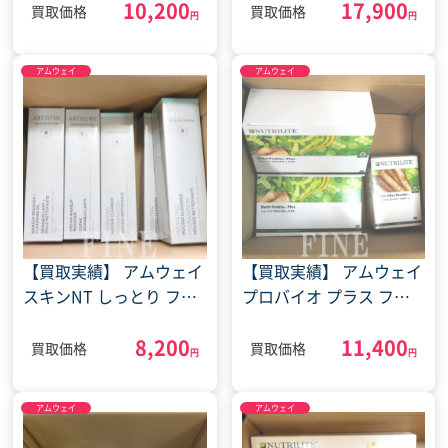
10,200
17,900
X レフィル サプリ コスメ
イン(2022年6月10日)
買取価格
買取価格
円
円
(2023年9月15日)
アムウェイ
アムウェイ
【買取実績】 アムウェイ
【買取実績】 アムウェイ
スキンNT しっとり フェ
プロバイオ プラス ファ
イスウォッシュ クレンジ
イバーパウダー(2024年3
8,200
11,400
ングオイル コスメ(2023
月25日)
買取価格
買取価格
円
円
年2月10日)
アムウェイ
アムウェイ