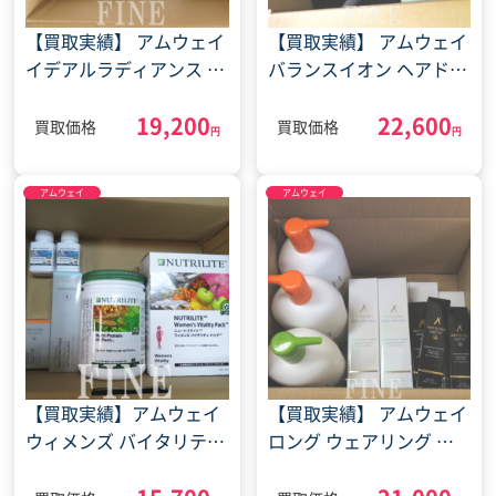
【買取実績】 アムウェイ
【買取実績】 アムウェイ
イデアルラディアンス ブ
バランスイオン ヘアドラ
ライトニング ローション
イヤー メンタルテクト
19,200
22,600
アイブレンド トリプルX
ブレイン＆ハート サプリ
買取価格
買取価格
円
円
レフィル ナリッシュ ボ
(2022年6月21日)
ディウオッシュ(2023年9
アムウェイ
アムウェイ
月29日)
【買取実績】アムウェイ
【買取実績】 アムウェイ
ウィメンズ バイタリティ
ロング ウェアリング フ
パック プロテイン オー
ァンデーション クレンジ