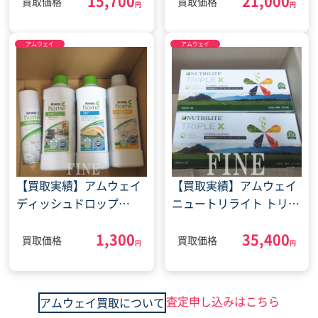
15,700
21,000
ルプラント スキンNT し
ングフォーム コスメ
買取価格
買取価格
円
円
っとりローション（2024
(2022年6月17日)
年6月18日）
アムウェイ
アムウェイ
【買取実績】アムウェイ
【買取実績】アムウェイ
ディッシュドロップ
ニュートリライト トリプ
L.O.Cハウスクリーナー
ルX レフィル（2024年5
1,300
35,400
ファブリックソフナー
月30日）
買取価格
買取価格
円
円
(2022年1月31日)
査定申し込みはこちら
アムウェイ買取について