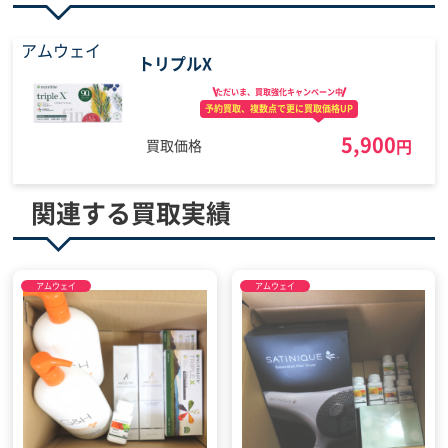
アムウェイ
トリプルX
ただいま、買取強化
キャンペーン中
予約買取、複数点で
更に買取価格UP
5,900
円
買取価格
関連する買取実績
アムウェイ
アムウェイ