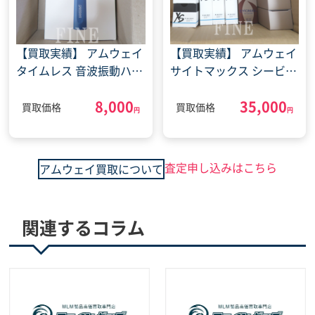
【買取実績】 アムウェイ
【買取実績】 アムウェイ
タイムレス 音波振動ハブ
サイトマックス シービィ
ラシ(2022年8月29日)
ーディー CBD スプレー
8,000
35,000
クリーム(2022年5月14
買取価格
買取価格
円
円
日)
査定申し込みはこちら
アムウェイ買取について
関連するコラム