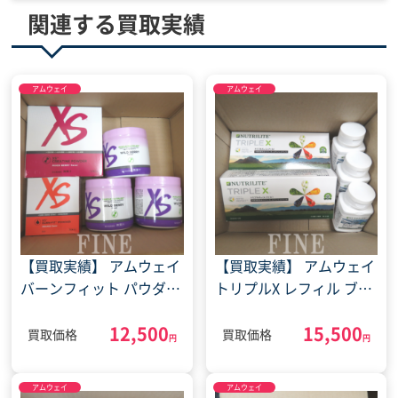
関連する買取実績
アムウェイ
アムウェイ
【買取実績】 アムウェイ
【買取実績】 アムウェイ
バーンフィット パウダー
トリプルX レフィル ブレ
クレアチン パウダー マ
イン＆ハート(2022年7月
12,500
15,500
ッスル マルチプライヤ
28日)
買取価格
買取価格
円
円
ー(2022年7月14日)
アムウェイ
アムウェイ