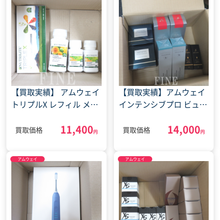
【買取実績】 アムウェイ
【買取実績】アムウェイ
トリプルX レフィル メン
インテンシブプロ ビュー
タルテクト パワーフィッ
ティースリーピングマス
11,400
14,000
ト サプリメント(2024年4
ク スキンNT ハリロー
買取価格
買取価格
円
円
月15日)
ション他(2022年2月19
日)
アムウェイ
アムウェイ