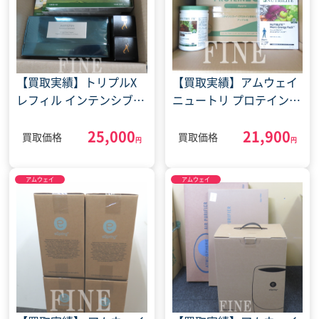
【買取実績】トリプルX
【買取実績】アムウェイ
レフィル インテンシブプ
ニュートリ プロテイン
ロ 14ナイツリペアシリー
2GO メンズ エナジーパ
25,000
21,900
ズ 他(2022年2月18日)
ック プロバイオプラス
買取価格
買取価格
円
円
サプリメント(2024年4月
25日)
アムウェイ
アムウェイ