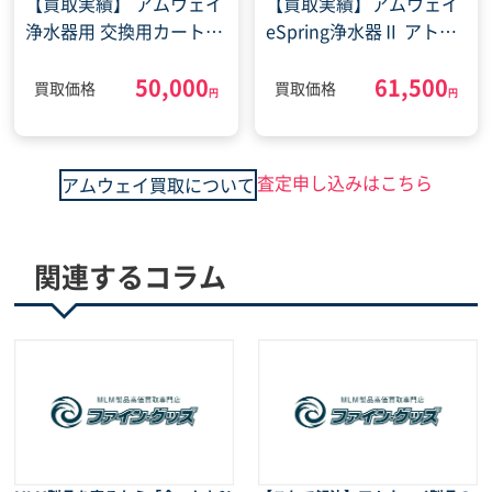
【買取実績】 アムウェイ
【買取実績】アムウェイ
浄水器用 交換用カートリ
eSpring浄水器Ⅱ アトモ
ッジ(2024年2月10日)
スフィア フィルターセッ
50,000
61,500
トS(2022年1月31日)
買取価格
買取価格
円
円
査定申し込みはこちら
アムウェイ買取について
関連するコラム