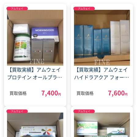
アムウェイ
アムウェイ
【買取実績】アムウェイ
【買取実績】アムウェイ
プロテイン オールプラン
ハイドラアクア フォーミ
ト ファイバーパウダー
ングクレンザー ジェル
7,400
7,600
モーニンググッド他
他(2022年4月26日)
買取価格
買取価格
円
円
(2022年1月24日)
アムウェイ
アムウェイ