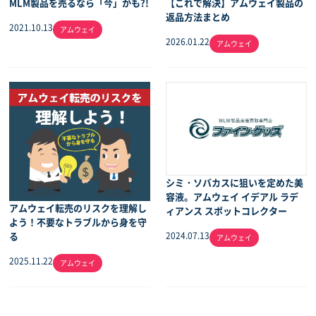
MLM製品を売るなら「今」かも?!
【これで解決】アムウェイ製品の
返品方法まとめ
2021.10.13
アムウェイ
2026.01.22
アムウェイ
シミ・ソバカスに狙いを定めた美
容液。アムウェイ イデアル ラデ
アムウェイ転売のリスクを理解し
ィアンス スポットコレクター
よう！不要なトラブルから身を守
る
2024.07.13
アムウェイ
2025.11.22
アムウェイ