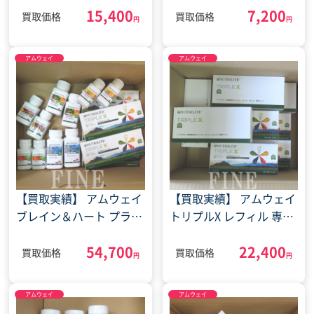
15,400
7,200
チョコ (2023年5月23日)
マッスルマルチプライヤ
買取価格
買取価格
円
円
ープラス(2024年4月27
日)
アムウェイ
アムウェイ
【買取実績】 アムウェイ
【買取実績】 アムウェイ
ブレイン＆ハート プラス
トリプルX レフィル 専用
トリプルX レフィル サプ
ケース (2023年5月12日)
54,700
22,400
リ(2024年4月1日)
買取価格
買取価格
円
円
アムウェイ
アムウェイ