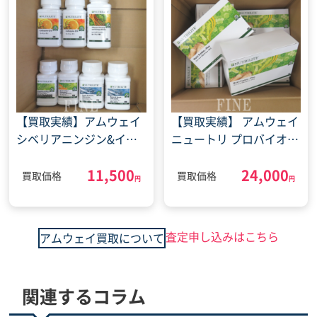
【買取実績】アムウェイ
【買取実績】 アムウェイ
シベリアニンジン&イチ
ニュートリ プロバイオプ
ョウ葉 メンタルテクト
ラス(2022年4月21日)
11,500
24,000
サプリ 他(2022年3月22
買取価格
買取価格
円
円
日)
査定申し込みはこちら
アムウェイ買取について
関連するコラム