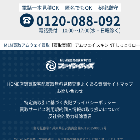
電話一本見積OK
匿名でもOK
秘密厳守
0120-088-092
電話受付 10:00～17:00(水・日曜除く)
MLM買取
アムウェイ買取
【買取実績】 アムウェイ スキン NT しっとりローシ
HOME
店舗買取
宅配買取
無料見積査定
よくある質問
サイトマップ
お問い合わせ
特定商取引に基づく表記
プライバシーポリシー
買取サービス利用規約
個人情報の取り扱いについて
反社会的勢力排除宣言
許可証番号：兵庫県公安委員会 第631201500002号
当サイトの画像、文章を引用、又は無断で摸造することは固く禁止いたします。