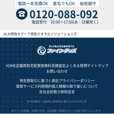
電話一本見積OK
匿名でもOK
秘密厳守
0120-088-092
電話受付 10:00～17:00(水・日曜除く)
MLM買取
モデーア買取
ミネラルソリューションズ
HOME
店舗買取
宅配買取
無料見積査定
よくある質問
サイトマップ
お問い合わせ
特定商取引に基づく表記
プライバシーポリシー
買取サービス利用規約
個人情報の取り扱いについて
反社会的勢力排除宣言
許可証番号：兵庫県公安委員会 第631201500002号
当サイトの画像、文章を引用、又は無断で摸造することは固く禁止いたします。