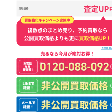
査定UP
買取価格
買取強化キャンペーン実施中
複数点のまとめ売り、予約買取なら
公開買取価格よりも更に
買取価格UP！
予約買取
売るなら今月が絶対お得！