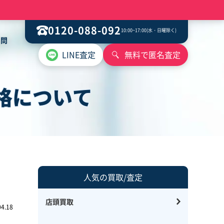
0120-088-092
10:00~17:00(水・日曜除く)
質問
LINE査定
無料で匿名査定
格について
人気の買取/査定
店頭買取
4.18