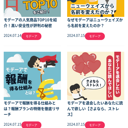
モデーアの人気商品TOP10を紹
なぜモデーアはニューウェイズか
介！高い安全性が評判の秘密
ら名前を変えたのか？
2024.07.14
2024.07.15
モデーア
モデーア
モデーアで報酬を得る仕組みと
モデーアを退会したいあなたに読
は？報酬プランの特徴を徹底リサ
んで欲しい【さよなら、ストレ
ーチ
ス】
2024.07.15
2024.07.15
モデーア
モデーア