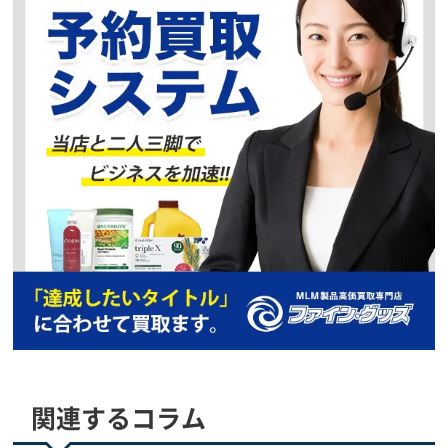
モデーア スポーツラブ
ただいま、買取強化
キャンペーン中
予約買取、複数点で
更に買取価格UP
優遇査定中
買取価格
モデーア
ミールリプレイスメント
ただいま、買取強化
キャンペーン中
予約買取、複数点で
更に買取価格UP
急募中
買取価格
モデーア
セルプルーフ インターフュージョン
ただいま、買取強化
キャンペーン中
予約買取、複数点で
更に買取価格UP
見積歓迎
買取価格
関連するコラム