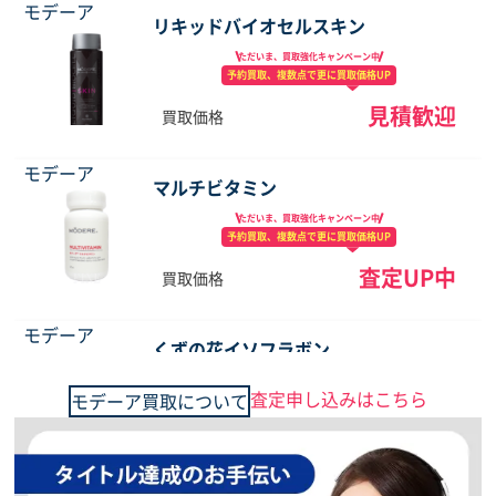
モデーア
リキッドバイオセルスキン
ただいま、買取強化
キャンペーン中
予約買取、複数点で
更に買取価格UP
見積歓迎
買取価格
モデーア
マルチビタミン
ただいま、買取強化
キャンペーン中
予約買取、複数点で
更に買取価格UP
査定UP中
買取価格
モデーア
くずの花イソフラボン
ただいま、買取強化
キャンペーン中
査定申し込みはこちら
モデーア買取について
予約買取、複数点で
更に買取価格UP
急募中
買取価格
モデーア